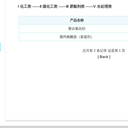
Ⅰ
化工类
——Ⅱ
煤化工类
——Ⅲ
胶黏剂类
——Ⅴ
水处理类
产品名称
聚合氯化铝
聚丙烯酰胺（絮凝剂）
总共有 2 条记录 这是第 1 页
[ Back ]