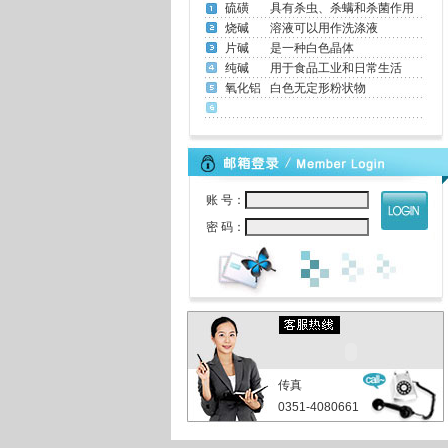
硫磺
具有杀虫、杀螨和杀菌作用
烧碱
溶液可以用作洗涤液
片碱
是一种白色晶体
纯碱
用于食品工业和日常生活
氧化铝
白色无定形粉状物
账 号：
密 码：
传真
0351-4080661